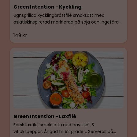
Green Intention - Kyckling
Ugnsgrillad kycklingbröstfilé smaksatt med
asiatiskinspirerad marinerad på soja och ingefära.
Serveras på salladsbädd utan kolhydrater. GI-Målet
149 kr
har en bas på Lyxsallad, Gröna Oliver, Tomater,
Kidneybönor, Gurka, Rödlök och Fetaost. Rätten
toppas med rostade frön, Alfalfa och Balsamico.
Green Intention - Laxfilé
Färsk laxfilé, smaksatt med havsslat &
vitlökspeppar. Ångad till 52 grader.. Serveras på