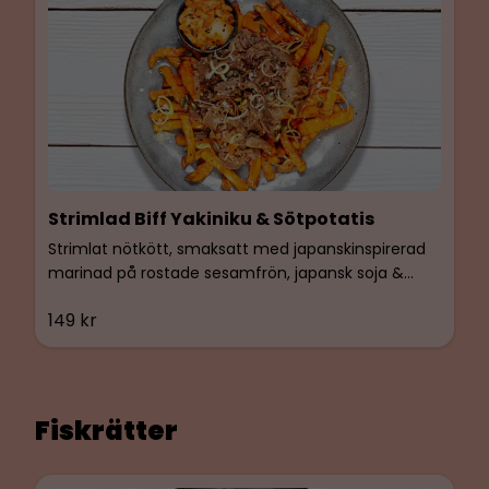
Strimlad Biff Yakiniku & Sötpotatis
Strimlat nötkött, smaksatt med japanskinspirerad
marinad på rostade sesamfrön, japansk soja &
vitlök. BIMs egen Kimchi och tomatröra. Serveras
149 kr
med ugnsbakad sötpotatis smaksatt med BIMs
egen basilikaolja, svartpeppar & havssalt. Glutenfri
& Laktosfri.
Fiskrätter