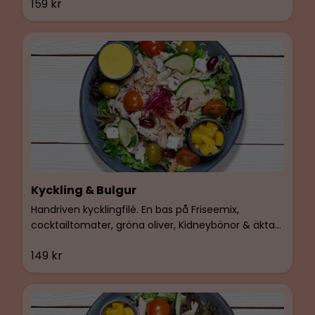
159 kr
med BIMs egen basilikaolja.
Kyckling & Bulgur
Handriven kycklingfilé. En bas på Friseemix,
cocktailtomater, gröna oliver, Kidneybönor & äkta
feta. Smaksatt med BIMs egen basilikaolja.
149 kr