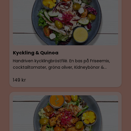
Kyckling & Quinoa
Handriven kycklingbröstfilé. En bas på Friseemix,
cocktailtomater, gröna oliver, Kidneybönor &
Pärlmozzarella. Smaksatt med BIMs egen
149 kr
basilikaolja. Makros/Portion: 545 Kcal, Protein 41g,
Kolhydrater 26g, Fett 30g. Vikt: 450 g