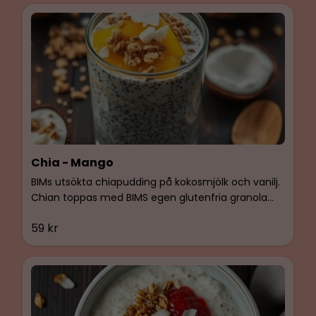
Chia - Mango
BIMs utsökta chiapudding på kokosmjölk och vanilj.
Chian toppas med BIMS egen glutenfria granola
med tranbär och mangokompott. Vegan, glutenfri
59 kr
& Laktosfri.