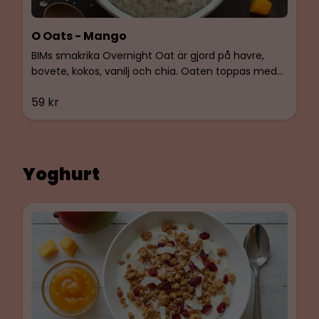
O Oats - Mango
BIMs smakrika Overnight Oat är gjord på havre,
bovete, kokos, vanilj och chia. Oaten toppas med
BIMS egen glutenfria granola med tranbär och
59 kr
mangokompott. Vegan, glutenfri & Laktosfri.
Yoghurt