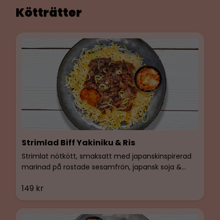
Kötträtter
Strimlad Biff Yakiniku & Ris
Strimlat nötkött, smaksatt med japanskinspirerad
marinad på rostade sesamfrön, japansk soja &
vitlök. BIMs egen Kimchi och tomatröra. Serveras
149 kr
med ångad basmatiris och saffran. Glutenfri &
Laktosfri.