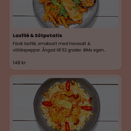
Laxfilé & Sötpotatis
Färsk laxfilé, smaksatt med havssalt &
vitlökspeppar. Ångad till 52 grader. BIMs egen
kimchi och tomatröra. Serveras med ugnsbakad
149 kr
sötpotatis smaksatt med BIMs egen basilikaolja,
svartpeppar & havssalt. Glutenfri & Laktosfri.