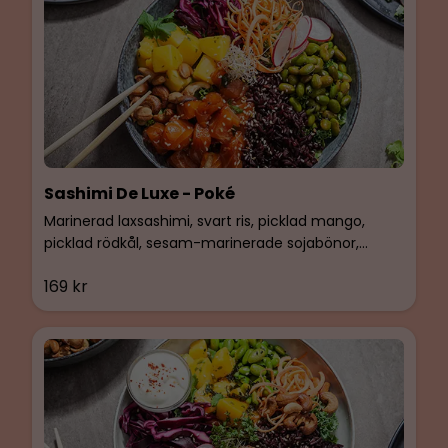
Sashimi De Luxe - Poké
Marinerad laxsashimi, svart ris, picklad mango,
picklad rödkål, sesam-marinerade sojabönor,
grönkålmix & karamelliserade cashewnötter.
169 kr
Glutenfri & Laktosfri.