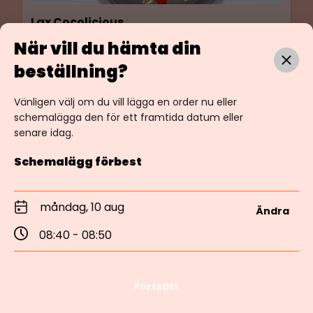
Lax Cocolicious
En syrlig gryta med smaker av kokos, citrongräs,
När vill du hämta din
piripiri, lime och chili. Serveras med saffransris och
beställning?
karamelliserade cashewnötter. Glutenfri &
149 kr
Laktosfri.
Vänligen välj om du vill lägga en order nu eller
schemalägga den för ett framtida datum eller
senare idag.
Kalkonrätter
Schemalägg förbest
måndag, 10 aug
Ändra
08:40 - 08:50
Fortsätt