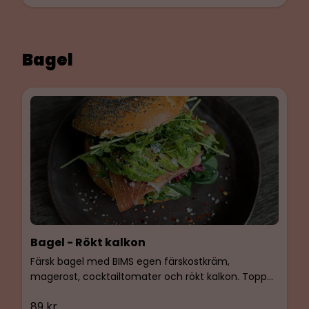
egen färskoströra med smak av basilika och Dijon,
mager ost, zucchini, Gemsallad, ärtskott, smaksatt
med kaviar.
Bagel
Bagel - Rökt kalkon
Färsk bagel med BIMS egen färskostkräm,
magerost, cocktailtomater och rökt kalkon. Toppas
med ärtskott.
89 kr