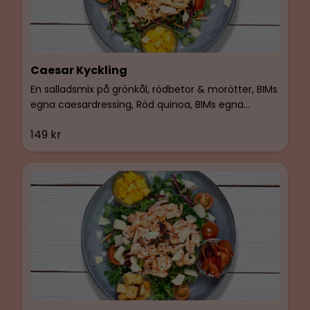
Caesar Kyckling
En salladsmix på grönkål, rödbetor & morötter, BIMs
egna caesardressing, Röd quinoa, BIMs egna
fullkornskrutonger, rotfruktschips (rödbetor,
149 kr
morötter & sötpotatis). Caesarsalladen toppas
med honung- & dijonglaze och rostade sesamfrön.