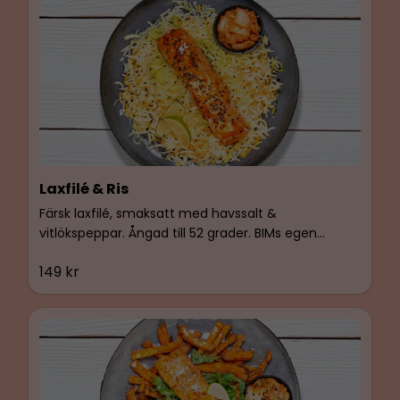
Laxfilé & Ris
Färsk laxfilé, smaksatt med havssalt &
vitlökspeppar. Ångad till 52 grader. BIMs egen
kimchi och tomatröra. Serveras med ångad
149 kr
basmatiris och saffran. Glutenfri & Laktosfri.