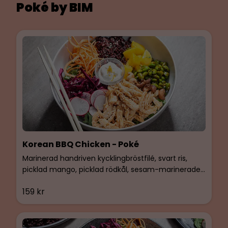
Poké by BIM
Korean BBQ Chicken - Poké
Marinerad handriven kycklingbröstfilé, svart ris,
picklad mango, picklad rödkål, sesam-marinerade
sojabönor, grönkålmix & karamelliserade
159 kr
cashewnötter. Glutenfri & Laktosfri.