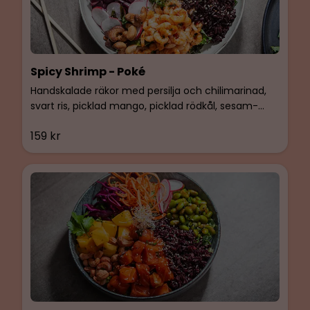
Spicy Shrimp - Poké
Handskalade räkor med persilja och chilimarinad,
svart ris, picklad mango, picklad rödkål, sesam-
marinerade sojabönor, grönkålmix &
159 kr
karamelliserade cashewnötter. Glutenfri &
Laktosfri.