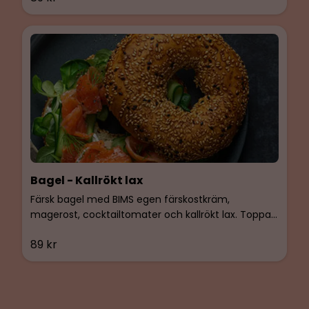
Bagel - Kallrökt lax
Färsk bagel med BIMS egen färskostkräm,
magerost, cocktailtomater och kallrökt lax. Toppas
med ärtskott.
89 kr