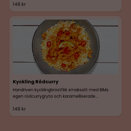
149 kr
ugnsbakad sötpotatis smaksatt med BIMs egen
basilikaolja. Glutenfri & Laktosfri.
Kyckling Rödcurry
Handriven kycklingbröstfilé smaksatt med BIMs
egen rödcurrygryta och karamelliserade
cashewnötter. Serveras med ångad basmatiris och
149 kr
saffran. Glutenfri & Laktosfri.