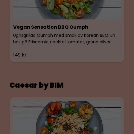
Vegan Sensation BBQ Oumph
Ugnsgrillad Oumph med smak av Korean BBQ. En
bas på Friseemix, cocktailtomater, gröna oliver,
Kidneybönor. Smaksatt med BIMs egen basilikaolja.
149 kr
Caesar by BIM