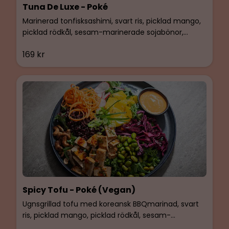
Tuna De Luxe - Poké
Marinerad tonfisksashimi, svart ris, picklad mango,
picklad rödkål, sesam-marinerade sojabönor,
grönkålmix & karamelliserade cashewnötter.
169 kr
Glutenfri & laktosfri.
Spicy Tofu - Poké (Vegan)
Ugnsgrillad tofu med koreansk BBQmarinad, svart
ris, picklad mango, picklad rödkål, sesam-
marinerade sojabönor, grönkålmix &