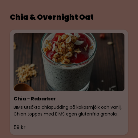
Chia & Overnight Oat
Chia - Rabarber
BIMs utsökta chiapudding på kokosmjölk och vanilj.
Chian toppas med BIMS egen glutenfria granola
med tranbär och rabarberkompott. Vegan,
59 kr
glutenfri & Laktosfri.