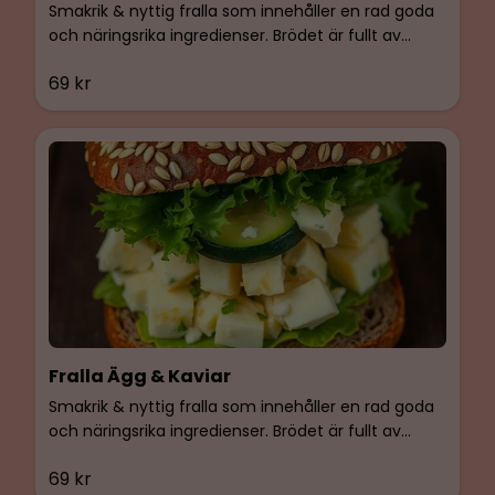
Smakrik & nyttig fralla som innehåller en rad goda
och näringsrika ingredienser. Brödet är fullt av
solrosfrön, linfrön och dinkel, vilket ger en härlig
69 kr
smak och en krispig konsistens. Rökt kalkon, BIMs
egen färskoströra med smak av basilika och Dijon,
mager ost, zucchini, Gemsallad & ärtskott.
Fralla Ägg & Kaviar
Smakrik & nyttig fralla som innehåller en rad goda
och näringsrika ingredienser. Brödet är fullt av
solrosfrön, linfrön och dinkel, vilket ger en härlig
69 kr
smak och en krispig konsistens. Kokot ägg, BIMs