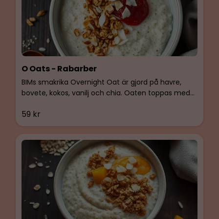
O Oats - Rabarber
BIMs smakrika Overnight Oat är gjord på havre,
bovete, kokos, vanilj och chia. Oaten toppas med
BIMS egen glutenfria granola med tranbär och
59 kr
rabarberkompott. Vegan, glutenfri & Laktosfri.