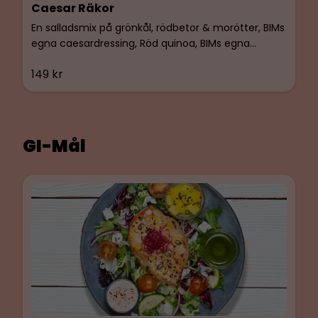
Caesar Räkor
En salladsmix på grönkål, rödbetor & morötter, BIMs
egna caesardressing, Röd quinoa, BIMs egna
fullkornskrutonger, rotfruktschips (rödbetor,
149 kr
morötter & sötpotatis). Caesarsalladen toppas
med honung- & dijonglaze och rostade sesamfrön.
GI-Mål