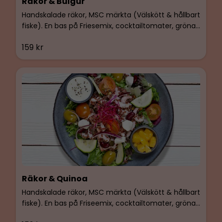
Räkor & Bulgur
Handskalade räkor, MSC märkta (Välskött & hållbart
fiske). En bas på Friesemix, cocktailtomater, gröna
oliver, Kidneybönor & äkta feta. Smaksatt med BIMs
159 kr
egen basilikaolja.
Räkor & Quinoa
Handskalade räkor, MSC märkta (Välskött & hållbart
fiske). En bas på Friseemix, cocktailtomater, gröna
oliver, Kidneybönor & Pärlmozzarella. Smaksatt