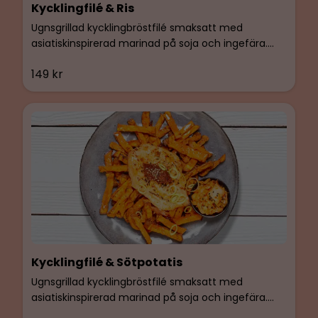
Kycklingfilé & Ris
Ugnsgrillad kycklingbröstfilé smaksatt med
asiatiskinspirerad marinad på soja och ingefära.
BIMs egen kimchi och tomatröra. Serveras med
149 kr
ångad basmatiris med saffran. Glutenfri & Laktosfri
Kycklingfilé & Sötpotatis
Ugnsgrillad kycklingbröstfilé smaksatt med
asiatiskinspirerad marinad på soja och ingefära.
BIMs egen kimchi och tomatröra. Serveras med