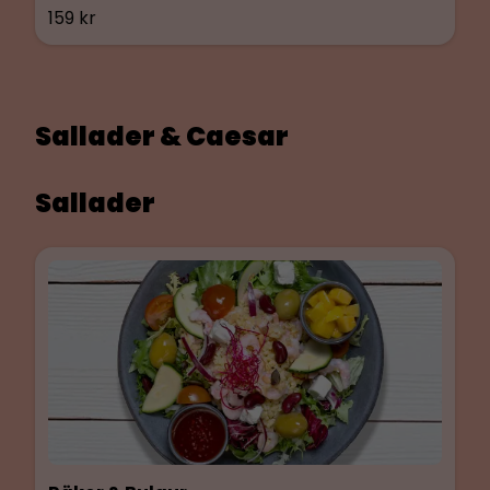
159 kr
karamelliserade cashewnötter. Glutenfri &
Laktosfri.
Sallader & Caesar
Sallader